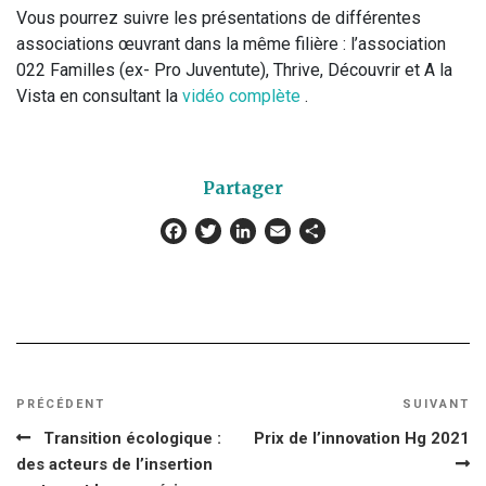
Vous pourrez suivre les présentations de différentes
associations œuvrant dans la même filière : l’association
022 Familles (ex- Pro Juventute), Thrive, Découvrir et A la
Vista en consultant la
vidéo complète
.
Partager
Facebook
Twitter
LinkedIn
Email
Partager
Navigation
Article
PRÉCÉDENT
SUIVANT
Ar
de
précédent
su
Transition écologique :
Prix de l’innovation Hg 2021
des acteurs de l’insertion
l’article